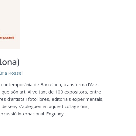
lona)
úria Rossell
ició contemporània de Barcelona, transforma l’Arts
 que són art. Al voltant de 100 expositors, entre
bres d’artista i fotollibres, editorials experimentals,
 i disseny s’apleguen en aquest collage únic,
ercussió internacional. Enguany …