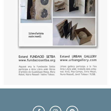
F
I
P