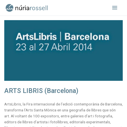
Vés
Men
al
contingut
princ
ARTS LIBRIS (Barcelona)
ArtsLibris, la Fira internacional de l’edició contemporània de Barcelona,
transforma l’Arts Santa Mònica en una geografia de llibres
que són
art.
Al voltant de 100 expositors, entre galeries d’art i fotografia,
editors de llibres d’artista i fotollibres, editorials experimentals,