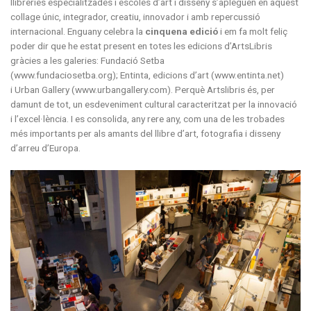
llibreries especialitzades i escoles d’art i disseny
s’apleguen en aquest
collage únic, integrador, creatiu, innovador i amb repercussió
internacional.
Enguany celebra la
cinquena edició
i em fa molt feliç
poder dir que he estat present en totes les edicions d’ArtsLibris
gràcies a les galeries:
Fundació Setba
(www.fundaciosetba.org)
;
Entinta, edicions d’art (www.entinta.net)
i
Urban Gallery (www.urbangallery.com).
Perquè Artslibris és, per
damunt de tot, un esdeveniment cultural caracteritzat per la innovació
i l’excel·lència. I es consolida, any rere any, com una de les trobades
més importants per als amants del llibre d’art, fotografia i disseny
d’arreu d’Europa.