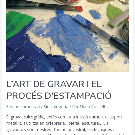
I
EL
PROCÉS
D’ESTAMPACIÓ
L’ART DE GRAVAR I EL
PROCÉS D’ESTAMPACIÓ
Feu un comentari
/
Sin categoría
/ Per
Núria Rossell
El gravat calcogràfic, entès com una incisió damunt el suport
metàl·lic, s’utilitza en orfebreria, joieria, escultura… Els
gravadors són mestres d’un art ancestral, les tècniques i