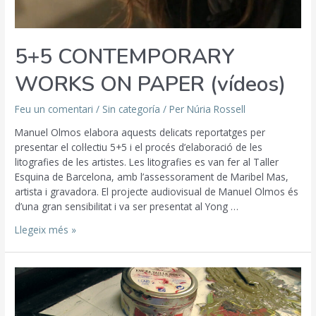
5+5 CONTEMPORARY
WORKS ON PAPER (vídeos)
Feu un comentari
/
Sin categoría
/ Per
Núria Rossell
Manuel Olmos elabora aquests delicats reportatges per
presentar el col·lectiu 5+5 i el procés d’elaboració de les
litografies de les artistes. Les litografies es van fer al Taller
Esquina de Barcelona, amb l’assessorament de Maribel Mas,
artista i gravadora. El projecte audiovisual de Manuel Olmos és
d’una gran sensibilitat i va ser presentat al Yong …
Llegeix més »
L’ART
DE
GRAVAR