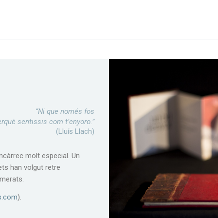
“Ni que només fos
erquè sentissis com t’enyoro.”
(Lluís Llach)
encàrrec molt especial. Un
ets han volgut retre
umerats.
s.com
).