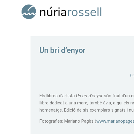
Vés
al
contingut
Un bri d’enyor
p
Els llibres d’artista
Un bri d’enyor
són fruit d’un 
llibre dedicat a una mare, també àvia, a qui els n
homenatge. Edició de sis exemplars signats i n
Fotografies: Mariano Pagès (
www.marianopage